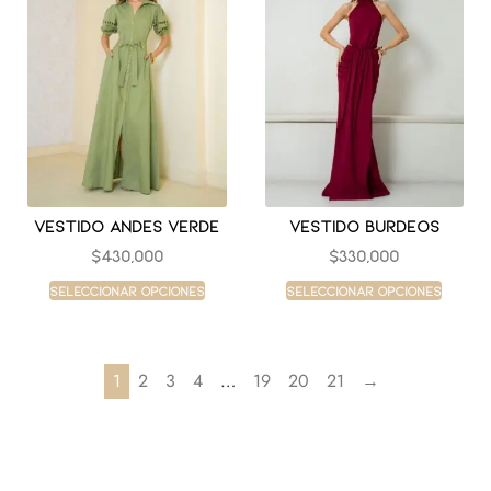
Vestido andes verde
Vestido burdeos
$
430,000
$
330,000
Seleccionar opciones
Seleccionar opciones
1
2
3
4
…
19
20
21
→