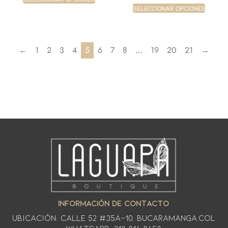
Seleccionar opciones
←
1
2
3
4
5
6
7
8
…
19
20
21
→
INFORMACIÓN DE CONTACTO
Ubicación: CALLE 52 #35A-10. Bucaramanga.Col