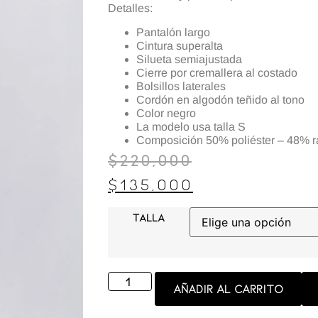
Detalles:
Pantalón largo
Cintura superalta
Silueta semiajustada
Cierre por cremallera al costado
Bolsillos laterales
Cordón en algodón teñido al tono
Color negro
La modelo usa talla S
Composición 50% poliéster – 48% r
$
220,000
$
135,000
TALLA
Añadir al carrito