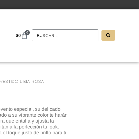
0
$
0
Vestido libia rosa
a
evento especial, su delicado
do a su vibrante color te harán
ra que entalla y ajusta la
tan a la perfección tu look.
l toque justo de brillo para tu