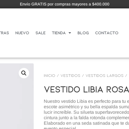
Envío GRATIS por compras mayores a $400.000
tras
Nuevo
Sale
Tienda
Blog
Contacto
Inicio
/
VESTIDOS
/
Vestidos Largos
/ 
Vestido Libia Ros
Nuestro vestido Libia es perfecto para tu 
escote asimétrico y su bella espalda suma
lucir increíble. Su silueta superfavorecedo
cintura junto a la falda rotonda complemen
Elaborado en una seda satinada que te da e
evento especial.