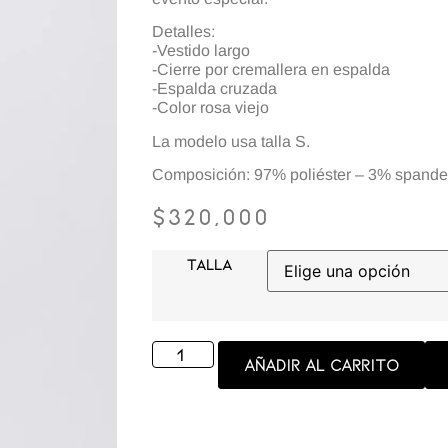
Detalles:
-Vestido largo
-Cierre por cremallera en espalda
-Espalda cruzada
-Color rosa viejo
La modelo usa talla S.
Composición: 97% poliéster – 3% spand
$
320,000
TALLA
Añadir al carrito