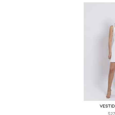
Vestid
$
27