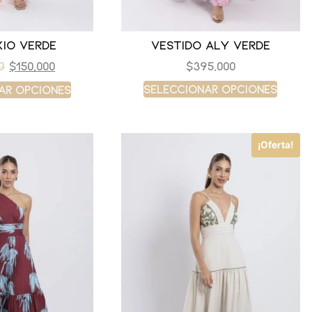
kio verde
Vestido aly verde
$
150,000
$
395,000
0
Seleccionar opciones
ar opciones
¡Oferta!