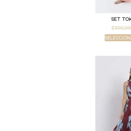
Set to
$
300,00
Seleccion