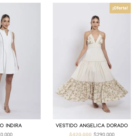
¡Oferta!
o indira
Vestido angelica dorado
0,000
$
290,000
$
420,000