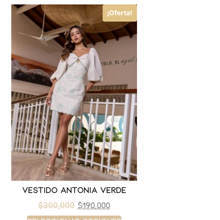
¡Oferta!
Vestido antonia verde
$
190,000
$
300,000