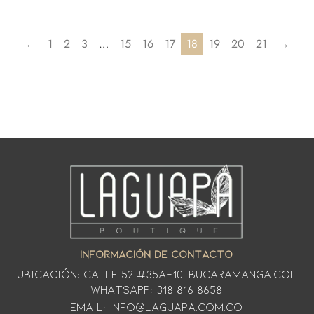
←
1
2
3
…
15
16
17
18
19
20
21
→
INFORMACIÓN DE CONTACTO
Ubicación: CALLE 52 #35A-10. Bucaramanga.Col
WhatsApp: 318 816 8658
Email: info@laguapa.com.co