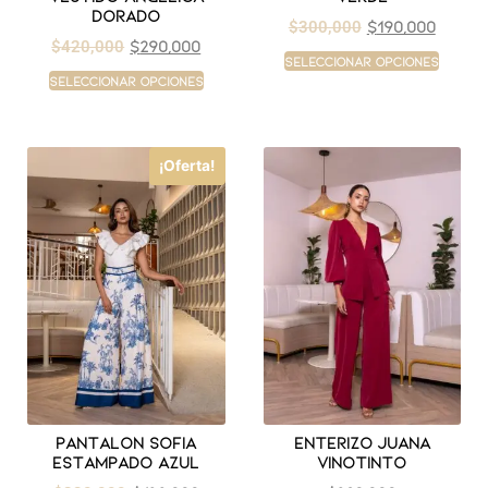
dorado
$
190,000
$
300,000
$
290,000
$
420,000
Seleccionar opciones
Seleccionar opciones
¡Oferta!
Pantalon sofia
Enterizo juana
estampado azul
vinotinto