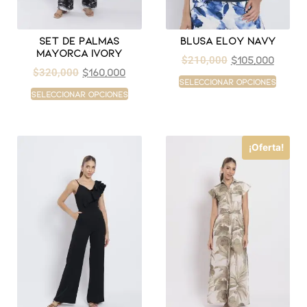
Set de palmas
Blusa eloy navy
mayorca ivory
$
105,000
$
210,000
$
160,000
$
320,000
Seleccionar opciones
Seleccionar opciones
¡Oferta!